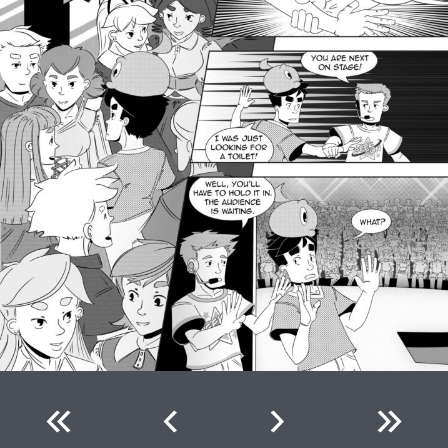
«
‹
›
»